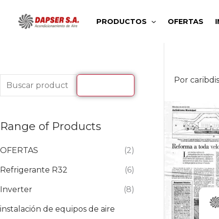
Ir
B
al
PRODUCTOS
OFERTAS
u
contenido
s
c
a
Por
caribdi
BUSCAR
r
p
o
Range of Products
r
:
OFERTAS
(2)
Refrigerante R32
(6)
Inverter
(8)
instalación de equipos de aire