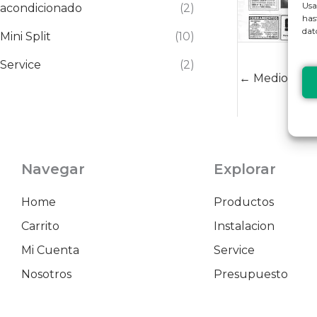
Usa
acondicionado
(2)
has
dat
Mini Split
(10)
Service
(2)
←
Medios ante
Navegar
Explorar
Home
Productos
Carrito
Instalacion
Mi Cuenta
Service
Nosotros
Presupuesto