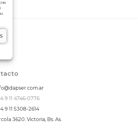
cias
e
io.
S
tacto
nfo@dapser.com.ar
4 9 11 4746-0776
4 9 11 5308-2614
cola 3620. Victoria, Bs. As.