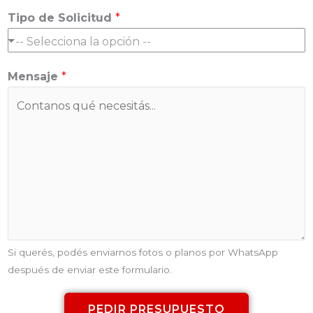
e
r
Tipo de Solicitud
*
c
e
t
l
r
c
Mensaje
*
ó
o
n
r
i
r
c
e
o
o
e
l
e
c
t
Si querés, podés enviarnos fotos o planos por WhatsApp
r
después de enviar este formulario.
ó
n
i
PEDIR PRESUPUESTO