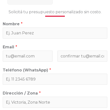
Solicitá tu presupuesto personalizado sin costo.​
Nombre
*
Email
*
C
C
Teléfono (WhatsApp)
*
o
o
r
n
r
f
e
i
Dirección / Zona
*
o
r
e
m
l
a