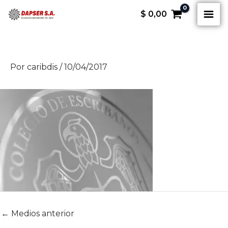
Ir
B
$
0,00
al
u
contenido
s
c
Por
caribdis
/
10/04/2017
a
r
p
o
r
:
←
Medios anterior