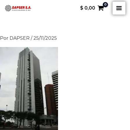
Ir
B
$
0,00
al
u
contenido
s
c
Por
DAPSER
/
25/11/2025
a
r
p
o
r
: