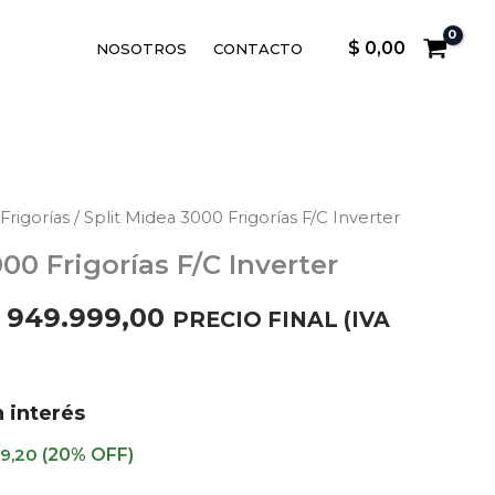
$
0,00
NOSOTROS
CONTACTO
Frigorías
/ Split Midea 3000 Frigorías F/C Inverter
l
El
00 Frigorías F/C Inverter
recio
precio
949.999,00
PRECIO FINAL (IVA
riginal
actual
ra:
es:
 interés
 999.999,00.
$ 949.999,00.
9,20
(20% OFF)