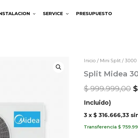
INSTALACION
SERVICE
PRESUPUESTO
Split
Inicio
/
Mini Split
/
3000 
E
Midea
Split Midea 30
p
3000
$
999.999,00
$
Frigorías
o
F/C
Incluido)
e
Inverter
cantidad
3 x
$
316.666,33
sin
$
Transferencia
$
759.99