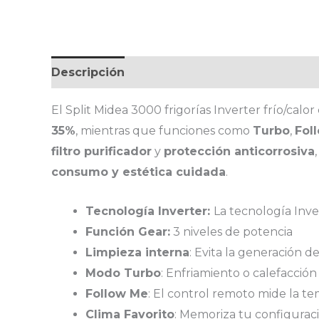
Descripción
Información adicional
El Split Midea 3000 frigorías Inverter frío/calo
35%
, mientras que funciones como
Turbo
,
Fol
filtro purificador
y
protección anticorrosiva
consumo y estética cuidada
.
Tecnología Inverter:
La tecnología Inve
Función Gear:
3 niveles de potencia
Limpieza interna
: Evita la generación 
Modo Turbo
: Enfriamiento o calefacción
Follow Me
: El control remoto mide la t
Clima Favorito
: Memoriza tu configuraci