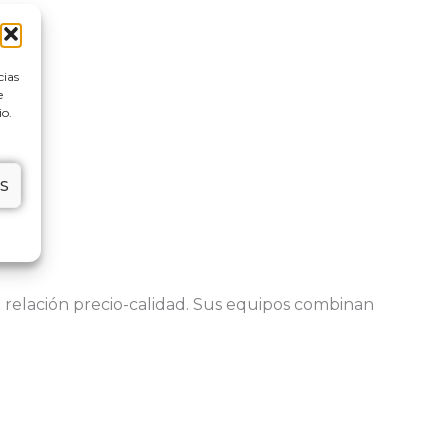
cias
e
io.
S
e relación precio-calidad. Sus equipos combinan