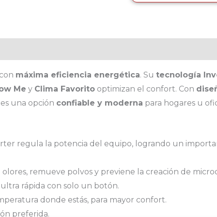
r con
máxima eficiencia energética
. Su
tecnología Inv
low Me
y
Clima Favorito
optimizan el confort. Con
dise
, es una opción
confiable y moderna
para hogares u of
rter regula la potencia del equipo, logrando un importa
de olores, remueve polvos y previene la creación de micr
 ultra rápida con solo un botón.
emperatura donde estás, para mayor confort.
ón preferida.