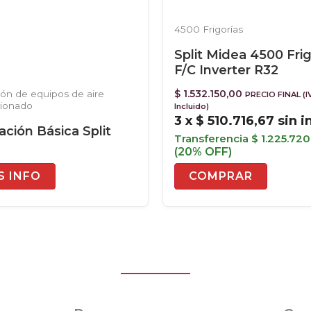
4500 Frigorías
Split Midea 4500 Frig
F/C Inverter R32
$
1.532.150,00
ción de equipos de aire
PRECIO FINAL (I
cionado
Incluido)
3 x
$
510.716,67
sin i
ación Básica Split
Transferencia
$
1.225.720
(20% OFF)
S INFO
COMPRAR