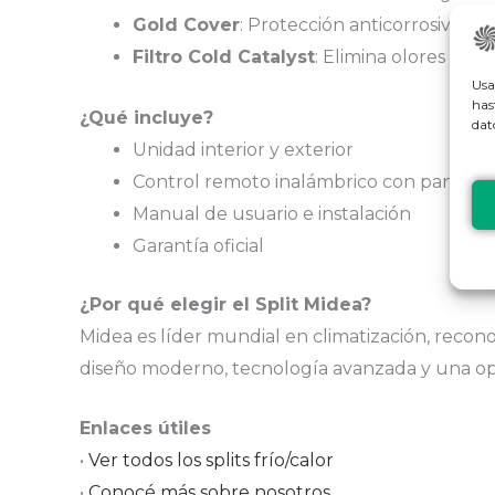
Gold Cover
: Protección anticorrosiva en 
Filtro Cold Catalyst
: Elimina olores y pa
Usa
has
¿Qué incluye?
dat
Unidad interior y exterior
Control remoto inalámbrico con pantalla 
Manual de usuario e instalación
Garantía oficial
¿Por qué elegir el Split Midea?
Midea es líder mundial en climatización, recono
diseño moderno, tecnología avanzada y una oper
Enlaces útiles
•
Ver todos los splits frío/calor
•
Conocé más sobre nosotros