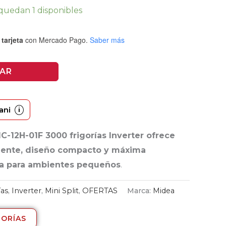
quedan 1 disponibles
tarjeta
con Mercado Pago.
Saber más
AR
ani
i
C-12H-01F 3000 frigorías Inverter ofrece
igente, diseño compacto y máxima
ca para ambientes pequeños
.
ías
,
Inverter
,
Mini Split
,
OFERTAS
Marca:
Midea
GORÍAS