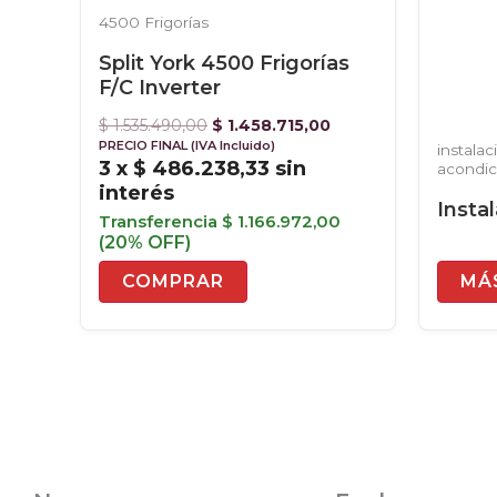
4500 Frigorías
Split York 4500 Frigorías
F/C Inverter
$
1.535.490,00
$
1.458.715,00
PRECIO FINAL (IVA Incluido)
instala
3 x
$
486.238,33
sin
acondi
interés
Instal
Transferencia
$
1.166.972,00
(20% OFF)
COMPRAR
MÁ