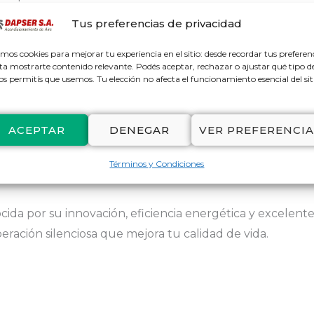
la unidad exterior, ideal para climas húmedos o salinos.
Tus preferencias de privacidad
rtículas del aire, mejorando la calidad del ambiente.
mos cookies para mejorar tu experiencia en el sitio: desde recordar tus preferen
ta mostrarte contenido relevante. Podés aceptar, rechazar o ajustar qué tipo d
os permitís que usemos. Tu elección no afecta el funcionamiento esencial del sit
digital
ACEPTAR
DENEGAR
VER PREFERENCIA
Términos y Condiciones
cida por su innovación, eficiencia energética y excelent
ación silenciosa que mejora tu calidad de vida.