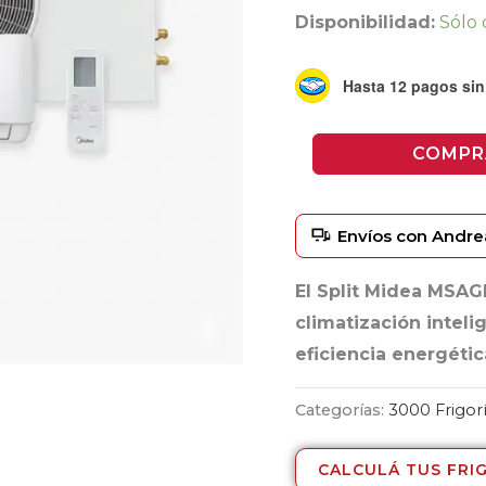
Disponibilidad:
Sólo 
Hasta 12 pagos sin 
COMPR
Envíos con Andre
El Split Midea MSAGI
climatización intel
eficiencia energéti
Categorías:
3000 Frigor
CALCULÁ TUS FRI