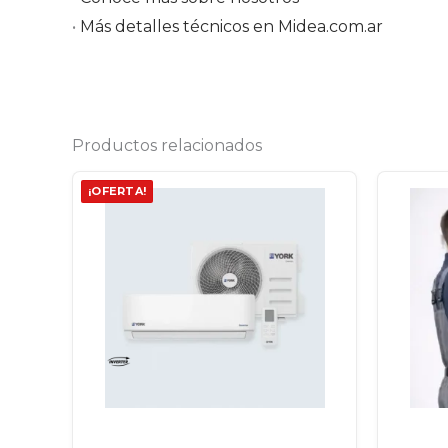
•
Más detalles técnicos en Midea.com.ar
Productos relacionados
El
El
¡OFERTA!
precio
precio
original
actual
era:
es:
$ 1.535.490,00.
$ 1.458.715,00.